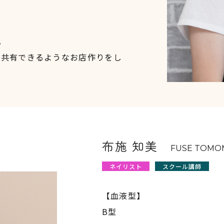
。
を共有できるようなお店作りをし
布施 知美
FUSE TOMO
ネイリスト
スクール講師
【血液型】
B型