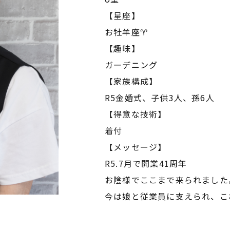
【星座】
お牡羊座♈️
【趣味】
ガーデニング
【家族構成】
R5金婚式、子供3人、孫6人
【得意な技術】
着付
【メッセージ】
R5.7月で開業41周年
お陰様でここまで来られました
今は娘と従業員に支えられ、こ