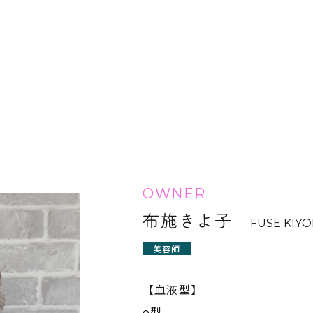
OWNER
布施きよ子
FUSE KIY
美容師
【血液型】
o型