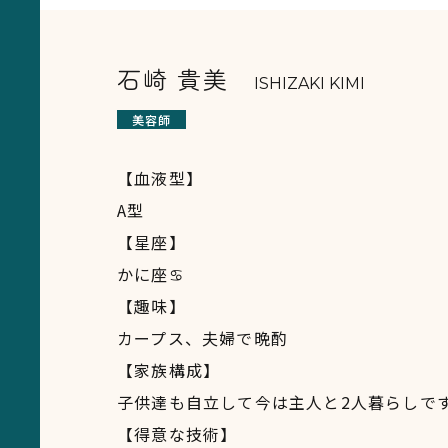
石崎 貴美
ISHIZAKI KIMI
美容師
【血液型】
A型
【星座】
かに座♋
【趣味】
カープス、夫婦で晩酌
【家族構成】
子供達も自立して今は主人と2人暮らしで
【得意な技術】